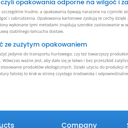
 czyli opakowania odporne na wilgoć i z
ą szczególnie trudne, a opakowania bywają narażone na czynniki a
lgoć i zabrudzenia. Opakowania kartonowe zyskują te cechy dzięk
artony wykonane tymi metodami znajdują szerokie zastosowanie w w
tawą stabilnego łańcucha dostaw.
obić ze zużytym opakowaniem
użyć jedynie do transportu hurtowego, czy też towarzyszy produk
. Wówczas ważne jest, aby dało się je łatwo i bez przeszkód zutyli
 stosowanie produktów ekologicznych. Dzięki użyciu do produkcji 
ury falistej to krok w stronę czystego środowiska i odpowiedzialn
ucts
Company