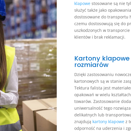
klapowe
stosowane są nie ty
służyć także jako opakowani
dostosowane do transportu h
czemu dostosowują się do pr
uszkodzonych w transporcie 
klientów i brak reklamacji.
Kartony klapowe 
rozmiarów
Dzięki zastosowaniu nowocz
kartonowych są w stanie zas
Tektura falista jest materia
opakowań w wielu kształtac
towarów. Zastosowanie dodat
uniwersalność tego rozwiąza
delikatnych lub transportow
znajdują
kartony klapowe
z t
odporność na uderzenia i z