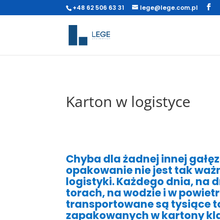
+48 62 506 63 31
lege@lege.com.pl
Karton w logistyce
Chyba dla żadnej innej gałę
opakowanie nie jest tak ważn
logistyki. Każdego dnia, na 
torach, na wodzie i w powietr
transportowane są tysiące 
zapakowanych w kartony kl