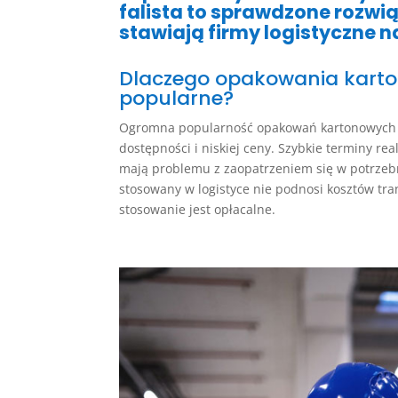
falista to sprawdzone rozwią
stawiają firmy logistyczne n
Dlaczego opakowania karto
popularne?
Ogromna popularność opakowań kartonowych w
dostępności i niskiej ceny. Szybkie terminy real
mają problemu z zaopatrzeniem się w potrzeb
stosowany w logistyce nie podnosi kosztów tra
stosowanie jest opłacalne.