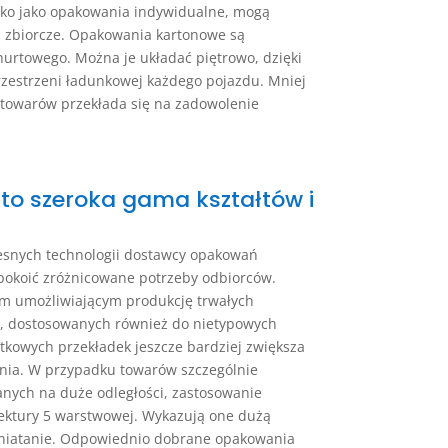
lko jako opakowania indywidualne, mogą
a zbiorcze. Opakowania kartonowe są
urtowego. Można je układać piętrowo, dzięki
zestrzeni ładunkowej każdego pojazdu. Mniej
towarów przekłada się na zadowolenie
to szeroka gama kształtów i
esnych technologii dostawcy opakowań
pokoić zróżnicowane potrzeby odbiorców.
łem umożliwiającym produkcję trwałych
h, dostosowanych również do nietypowych
kowych przekładek jeszcze bardziej zwiększa
nia. W przypadku towarów szczególnie
anych na duże odległości, zastosowanie
ektury 5 warstwowej. Wykazują one dużą
gniatanie. Odpowiednio dobrane opakowania