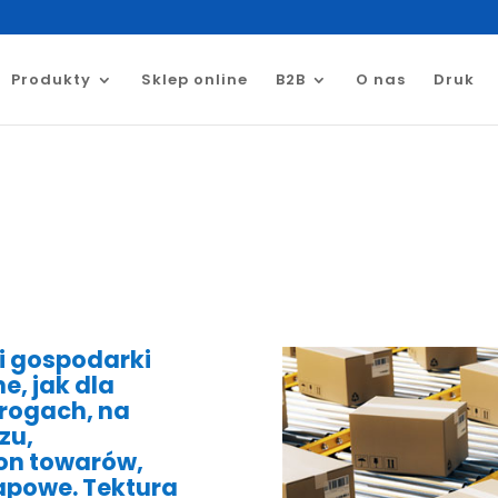
Produkty
Sklep online
B2B
O nas
Druk
zi gospodarki
e, jak dla
drogach, na
zu,
ton towarów,
apowe. Tektura