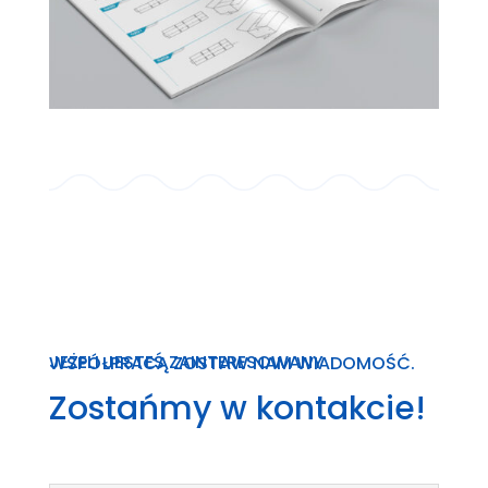
JEŻELI JESTEŚ ZAINTERESOWANY WSPÓŁPRACĄ ZOSTAW NAM WIADOMOŚĆ.
Zostańmy w kontakcie!