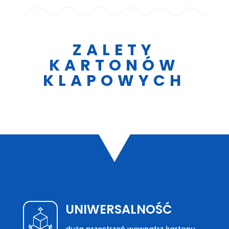
ZALETY
KARTONÓW
KLAPOWYCH
UNIWERSALNOŚĆ