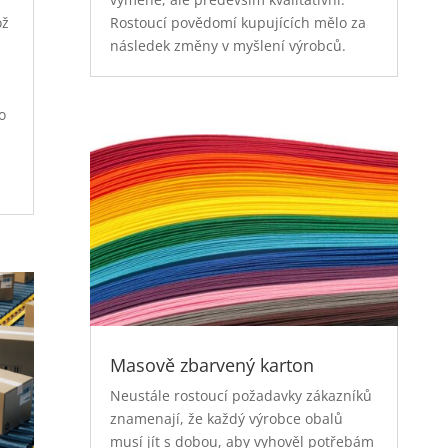
ož
Rostoucí povědomí kupujících mělo za
následek změny v myšlení výrobců.
o
t
Masově zbarvený karton
Neustále rostoucí požadavky zákazníků
znamenají, že každý výrobce obalů
musí jít s dobou, aby vyhověl potřebám