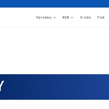
Výrobky
B2B
O nás
Tisk
Y