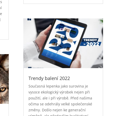
es
ní
se
t
Trendy balení 2022
Současná lepenka jako surovina je
vysoce ekologický výrobek nejen při
použití, ale i při výrobě. Před našima
očima se odehrály velké společenské
změny. Došlo nejen ke generační
výměně, ale především kvalitativní.