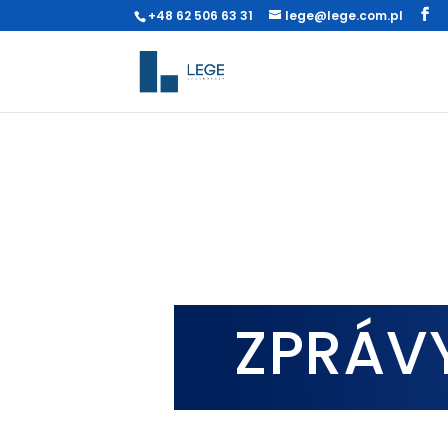
+48 62 506 63 31
lege@lege.com.pl
ZPRÁV