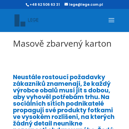
+48 62 506 63 31
lege@lege.com.pl
Masově zbarvený karton
Neustále rostoucí požadavky
zákazníků znamenají, že každý
výrobce obalů musí jít s dobou,
aby vyhověl potřebám trhu. Na
sociálních sítích podnikatelé
propagují své produkty fotkami
ve vysokém rozlišení, na kterých
žádný detail neunikne