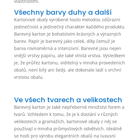
vlastnostmi.
Všechny barvy duhy a další
Kartonové obaly vyrobené touto metodou zdůrazní
jedinečnost a jedinečný charakter každého produktu.
Barevný karton je bohatstvím krásných a výrazných
barev. Papír je barevný jako celek, díky čemuž je
barva rovnoměrná a intenzivní. Barevné jsou nejen
vnější vrstvy papíru, ale také vlnitá vrstva. Výsledkem
je, že průřez kartonu, viditelný v mnoha provedeních
obalů, není bílý ani šedý, ale dokonale ladí s vrchní
vrstvou obalu.
Ve všech tvarech a velikostech
Barevný karton je také nepřeberné množství forem a
tvarů. Vzhledem k tomu, že je k dostání v různých
velikostech a gramážích, kartonové obaly z něj se
používají v mnoha průmyslových odvětvích. Ideálně
se hodí pro výrobu elegantních obalů na luxusní