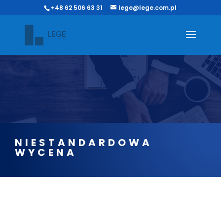
+48 62 506 63 31
lege@lege.com.pl
NIESTANDARDOWA
WYCENA