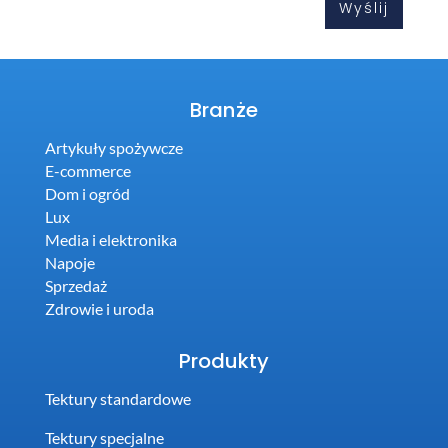
Branże
Artykuły spożywcze
E-commerce
Dom i ogród
Lux
Media i elektronika
Napoje
Sprzedaż
Zdrowie i uroda
Produkty
Tektury standardowe
Tektury specjalne